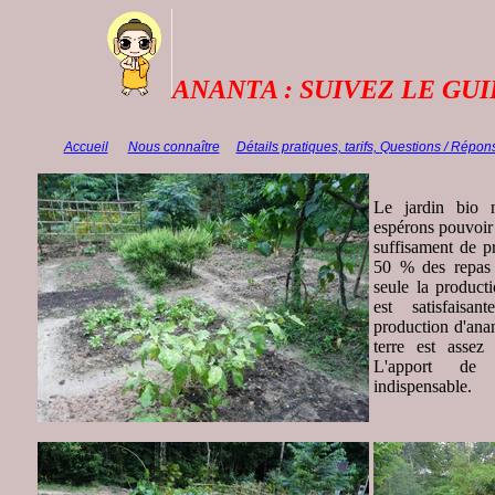
ANANTA : SUIVEZ LE GUID
Accueil
Nous connaître
Détails pratiques, tarifs,
Questions / Répon
Le jardin bio 
espérons pouvoir 
suffisament de p
50 % des repas d
seule la product
est satisfais
production d'ana
terre est assez
L'apport de 
indispensable.