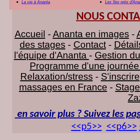
La vie à Ananta
Les îles près d'Ana
NOUS CONTA
Accueil
-
Ananta en images
-
des stages
-
C
ontact
-
D
étai
l'équipe d'Ananta
-
Gestion du
Programme d'une journée
Relaxation/stress
-
S'inscrir
e
massages en France
-
S
tage
Za
en savoir plus ? Suivez les pa
<<p5>>
<<p6>>