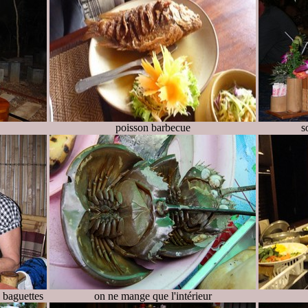
poisson barbecue
s
 baguettes
on ne mange que l'intérieur