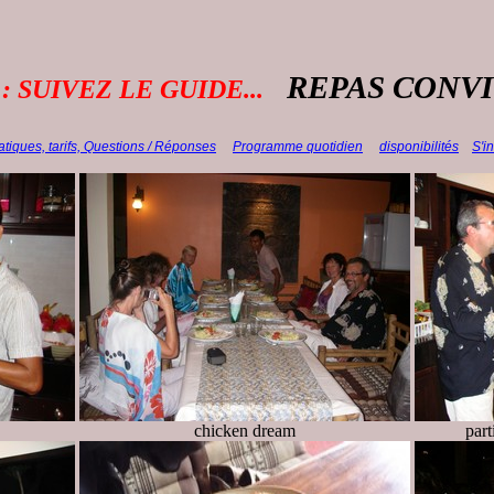
REPAS CONVI
: SUIVEZ LE GUIDE...
atiques, tarifs,
Questions / Réponses
Programme
quotidien
disponibilités
S'in
chicken dream
part